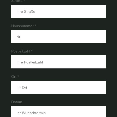
Straße *
Hausnummer *
Postleitzahl *
Ort *
Datum