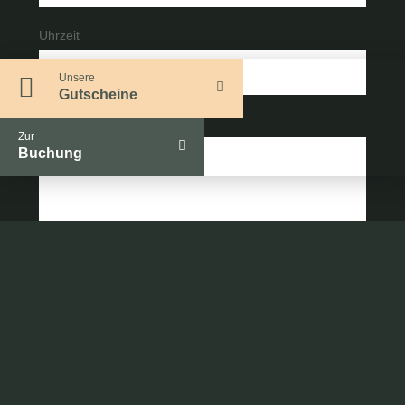
Uhrzeit
Unsere
Gutscheine
Nachricht *
Zur
Buchung
Mit Absenden des Formulars erkläre ich mich mit den
Datenschutzhinweisen
einverstanden.
Ja, ich stimme den Datenschutzhinweisen zu. *