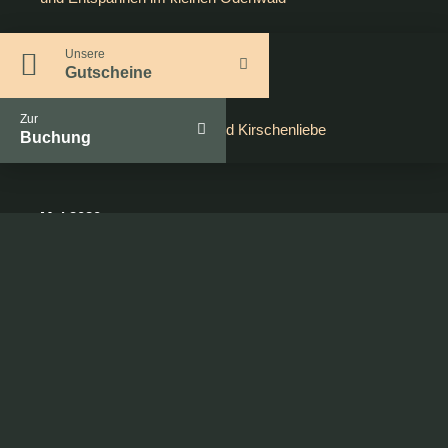
Unsere
Gutscheine
Juni 2020
Zur
Plitsch Platsch, Reiselust und Kirschenliebe
Buchung
Mai 2020
Öffnung für Privatgäste, Außer-Haus-Angebot und
Outdoor-Liebe
April 2020
Neue Zimmer, Osterküche und Freude zum
Verschenken