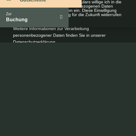
Mit dem Absenden dieses Formulars willige ich in die
Verarbeitung meiner personenbezogenen Daten
durch den Verantwortlichen ein. Diese Einwilligung
Zur
kann ich jederzeit mit Wirkung für die Zukunft widerrufen
*
Buchung
Weitere Informationen zur Verarbeitung
personenbezogener Daten finden Sie in unserer
Datenschutzerklärung
.