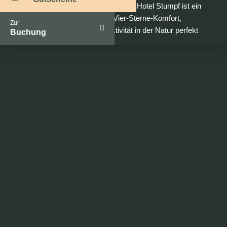
erkunden können. Das NaturKultur Hotel Stumpf ist ein
beliebtes Bikerhotel, da hier Vier-Sterne-Komfort,
Zur
kulinarischer Genuss und Aktivität in der Natur perfekt
Buchung
harmonieren.
Fahrrad- &
Leihservice
Sie haben kein eigenes E-Bike, Mountainbike oder Ihr
Fahrrad steht im Urlaub zuhause? Dann leihen Sie
einfach eines unserer E-Mountainbikes aus. Alle
Fahrräder, die bei uns einchecken, wohnen in einer
gesicherten Garage mit Ladestation. Auf dem
Reinigungsplatz können Sie zudem die Spuren des