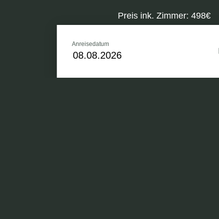
Preis ink. Zimmer: 498€
Anreisedatum
Zwei Übernachtungen
Reichhaltiges Landfrüh
großzügiger Frühstücks
Eintritt in die Badean
und Saunalandschaft
Kuscheliger Bademant
Eine Flasche Mineralw
WLAN-Zugang im gesa