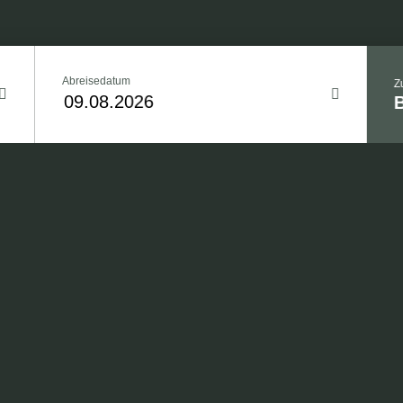
Abreisedatum
Z
Parkplatz am Hotel
stücksbuffet (sonntags als
Gemeinsames Kaffetrin
brunch)
01.05.2026
lage GARDEN SPA mit Pool-
Ein Mittagessen als Telle
verschiedenen Hauptgän
el auf dem Zimmer
Zwei Abendessen als 3
Hauptspeisen zur Wahl)
asser auf dem Zimmer
Retreat-Programm an d
mten Haus