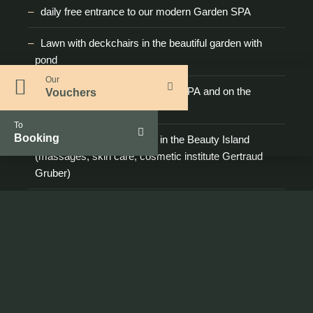
daily free entrance to our modern Garden SPA
Lawn with deckchairs in the beautiful garden with
pond
Our
Service support in the Garden-SPA and on the
Vouchers
sunbathing area
To
Booking
Additional bookable offers in the Beauty Island
(massages, skin care, cosmetic institute Gertraud
Gruber)
Free WLAN in the whole house
Zur Anfrage