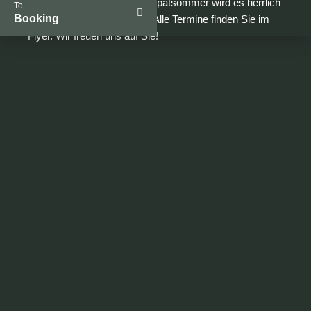
wie immer geöffnet und im Spätsommer wird es herrlich
To
Booking
herzhaft zur Pfifferlingszeit. Alle Termine finden Sie im
Flyer. Wir freuen uns auf Sie!
Zum Frühlingsprogramm