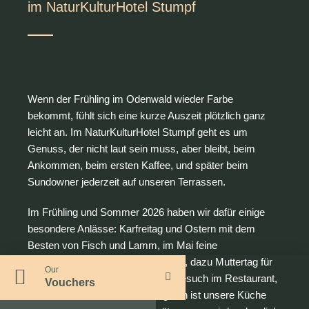
im NaturKulturHotel Stumpf
Wenn der Frühling im Odenwald wieder Farbe
bekommt, fühlt sich eine kurze Auszeit plötzlich ganz
leicht an. Im NaturKulturHotel Stumpf geht es um
Genuss, der nicht laut sein muss, aber bleibt, beim
Ankommen, beim ersten Kaffee, und später beim
Sundowner jederzeit auf unseren Terrassen.
Im Frühling und Sommer 2026 haben wir dafür einige
besondere Anlässe: Karfreitag und Ostern mit dem
Besten von Fisch und Lamm, im Mai feine
Kräutergerichte und die Spargelzeit, dazu Muttertag für
Our
ein ehrliches Danke mit Brunch, Besuch im Restaurant,
Vouchers
oder im Beauty Island. Zu Pfingsten ist unsere Küche